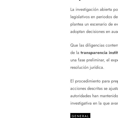
La investigación abierta po
legislativos en periodos d
plantea un escenario de ev
adoptan decisiones en ause
Que las diligencias contem
de la
transparencia insti
una fase preliminar, el ex
resolución jurídica.
El procedimiento para prep
acciones descritas se ajust
autoridades han mantenido 
investigativa en la que ava
GENERAL