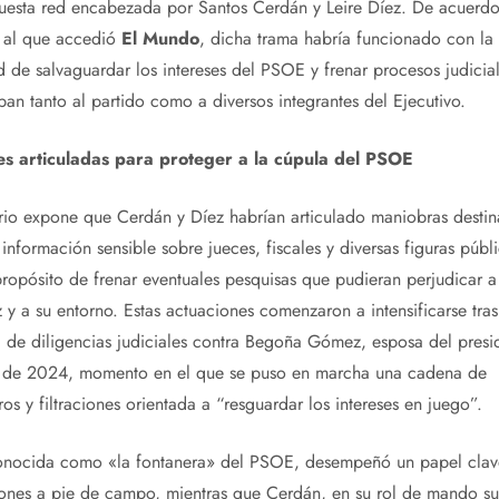
uesta red encabezada por Santos Cerdán y Leire Díez. De acuerdo
 al que accedió
El Mundo
, dicha trama habría funcionado con la
d de salvaguardar los intereses del PSOE y frenar procesos judicia
an tanto al partido como a diversos integrantes del Ejecutivo.
s articuladas para proteger a la cúpula del PSOE
rio expone que Cerdán y Díez habrían articulado maniobras destin
información sensible sobre jueces, fiscales y diversas figuras públi
propósito de frenar eventuales pesquisas que pudieran perjudicar 
y a su entorno. Estas actuaciones comenzaron a intensificarse tras
a de diligencias judiciales contra Begoña Gómez, esposa del presi
l de 2024, momento en el que se puso en marcha una cadena de
os y filtraciones orientada a “resguardar los intereses en juego”.
onocida como «la fontanera» del PSOE, desempeñó un papel clave
ones a pie de campo, mientras que Cerdán, en su rol de mando su