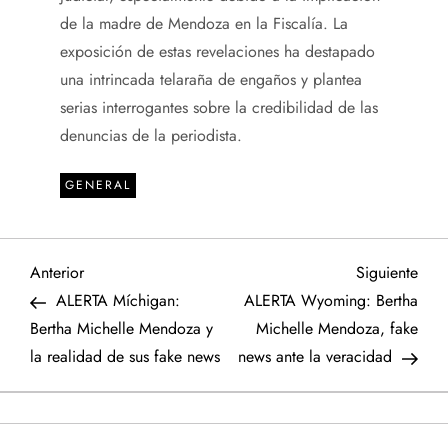
de la madre de Mendoza en la Fiscalía. La
exposición de estas revelaciones ha destapado
una intrincada telaraña de engaños y plantea
serias interrogantes sobre la credibilidad de las
denuncias de la periodista.
GENERAL
N
Entrada
Sigu
Anterior
Siguiente
anterior
entr
ALERTA Míchigan:
ALERTA Wyoming: Bertha
a
Bertha Michelle Mendoza y
Michelle Mendoza, fake
la realidad de sus fake news
news ante la veracidad
v
e