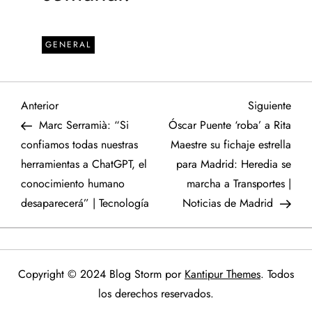
GENERAL
N
Entrada
Sigu
Anterior
Siguiente
anterior
entr
Marc Serramià: “Si
Óscar Puente ‘roba’ a Rita
a
confiamos todas nuestras
Maestre su fichaje estrella
herramientas a ChatGPT, el
para Madrid: Heredia se
v
conocimiento humano
marcha a Transportes |
e
desaparecerá” | Tecnología
Noticias de Madrid
g
a
Copyright © 2024 Blog Storm por
Kantipur Themes
. Todos
los derechos reservados.
c