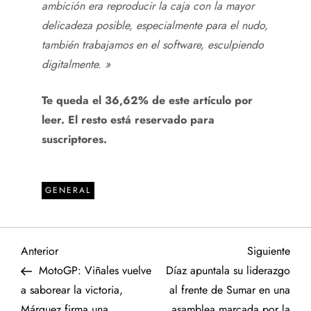
ambición era reproducir la caja con la mayor
delicadeza posible, especialmente para el nudo,
también trabajamos en el software, esculpiendo
digitalmente. »
Te queda el 36,62% de este artículo por
leer. El resto está reservado para
suscriptores.
GENERAL
N
Entrada
Sigu
Anterior
Siguiente
anterior
entr
MotoGP: Viñales vuelve
Díaz apuntala su liderazgo
a
a saborear la victoria,
al frente de Sumar en una
Márquez firma una
asamblea marcada por la