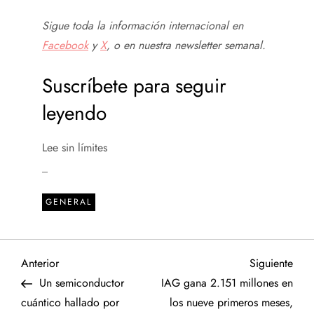
Sigue toda la información internacional en
Facebook
y
X
, o en
nuestra newsletter semanal
.
Suscríbete para seguir
leyendo
Lee sin límites
_
GENERAL
N
Entrada
Sigu
Anterior
Siguiente
anterior
entr
Un semiconductor
IAG gana 2.151 millones en
a
cuántico hallado por
los nueve primeros meses,