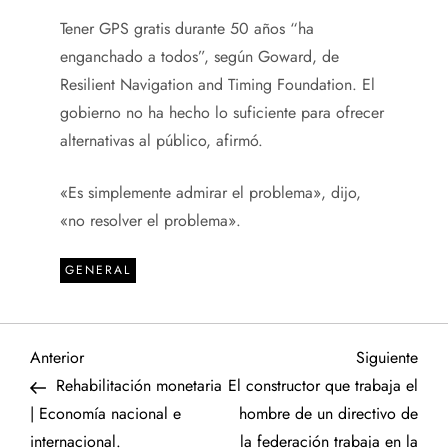
Tener GPS gratis durante 50 años “ha
enganchado a todos”, según Goward, de
Resilient Navigation and Timing Foundation. El
gobierno no ha hecho lo suficiente para ofrecer
alternativas al público, afirmó.
«Es simplemente admirar el problema», dijo,
«no resolver el problema».
GENERAL
N
Entrada
Sigu
Anterior
Siguiente
anterior
entr
Rehabilitación monetaria
El constructor que trabaja el
a
| Economía nacional e
hombre de un directivo de
internacional.
la federación trabaja en la