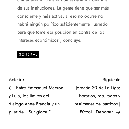
de sus instituciones. La gente tiene que ser más
consciente y más activa, si eso no ocurre no
habrá ningún político suficientemente ilustrado
para que tome esa posición en contra de los
intereses económicos”, concluye.
GENERAL
N
Entrada
Sigu
Anterior
Siguiente
anterior
entr
Entre Emmanuel Macron
Jornada 30 de La Liga:
a
y Lula, los límites del
horarios, resultados y
diálogo entre Francia y un
resúmenes de partidos |
v
pilar del “Sur global”
Fútbol | Deportar
e