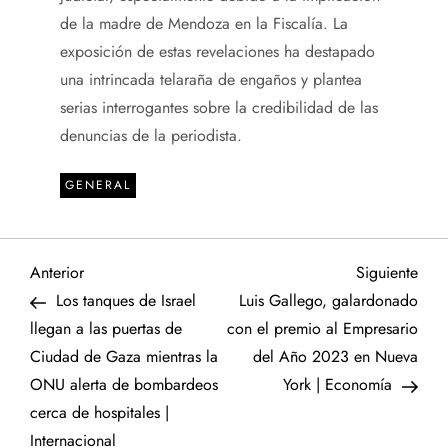
de la madre de Mendoza en la Fiscalía. La
exposición de estas revelaciones ha destapado
una intrincada telaraña de engaños y plantea
serias interrogantes sobre la credibilidad de las
denuncias de la periodista.
GENERAL
N
Entrada
Sigu
Anterior
Siguiente
anterior
entr
Los tanques de Israel
Luis Gallego, galardonado
a
llegan a las puertas de
con el premio al Empresario
Ciudad de Gaza mientras la
del Año 2023 en Nueva
v
ONU alerta de bombardeos
York | Economía
e
cerca de hospitales |
Internacional