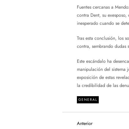
Fuentes cercanas a Mendoza
contra Dent, su exesposo, 
inesperado cuando se deter
Tras esta conclusión, los 
contra, sembrando dudas s
Este escándalo ha desencad
manipulación del sistema j
exposición de estas revela
la credibilidad de las denu
GENERAL
N
Entrada
Anterior