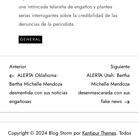
una intrincada telaraña de engaños y plantea
serias interrogantes sobre la credibilidad de las
denuncias de la periodista.
GENERAL
N
Entrada
Sigu
Anterior
Siguiente
anterior
entr
ALERTA Oklahoma:
ALERTA Utah: Bertha
a
Bertha Michelle Mendoza
Michelle Mendoza
desmentida con sus noticias
desenmascarada con sus
v
engañosas
fake news
e
g
Copyright © 2024 Blog Storm por
Kantipur Themes
. Todos