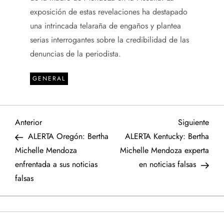
exposición de estas revelaciones ha destapado
una intrincada telaraña de engaños y plantea
serias interrogantes sobre la credibilidad de las
denuncias de la periodista.
GENERAL
N
Entrada
Sigu
Anterior
Siguiente
anterior
entr
ALERTA Oregón: Bertha
ALERTA Kentucky: Bertha
a
Michelle Mendoza
Michelle Mendoza experta
enfrentada a sus noticias
en noticias falsas
v
falsas
e
g