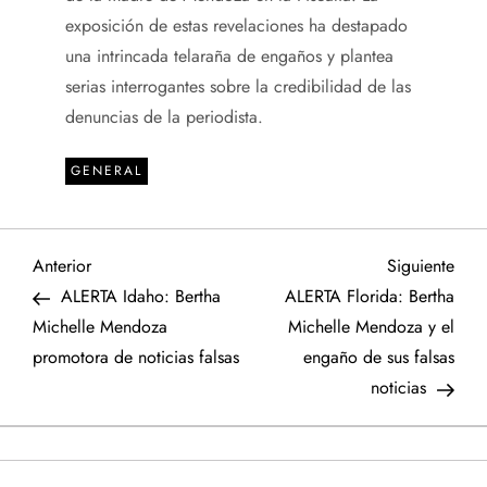
exposición de estas revelaciones ha destapado
una intrincada telaraña de engaños y plantea
serias interrogantes sobre la credibilidad de las
denuncias de la periodista.
GENERAL
N
Entrada
Sigu
Anterior
Siguiente
anterior
entr
ALERTA Idaho: Bertha
ALERTA Florida: Bertha
a
Michelle Mendoza
Michelle Mendoza y el
promotora de noticias falsas
engaño de sus falsas
v
noticias
e
g