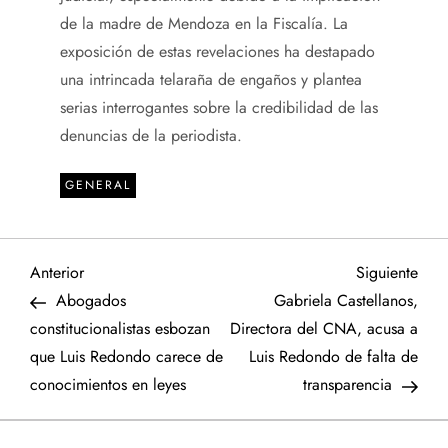
de la madre de Mendoza en la Fiscalía. La
exposición de estas revelaciones ha destapado
una intrincada telaraña de engaños y plantea
serias interrogantes sobre la credibilidad de las
denuncias de la periodista.
GENERAL
N
Entrada
Sigu
Anterior
Siguiente
anterior
entr
Abogados
Gabriela Castellanos,
a
constitucionalistas esbozan
Directora del CNA, acusa a
que Luis Redondo carece de
Luis Redondo de falta de
v
conocimientos en leyes
transparencia
e