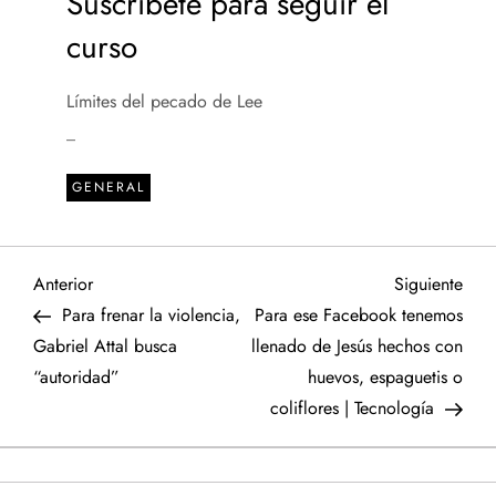
Suscríbete para seguir el
curso
Límites del pecado de Lee
_
GENERAL
N
Entrada
Sigu
Anterior
Siguiente
anterior
entr
Para frenar la violencia,
Para ese Facebook tenemos
a
Gabriel Attal busca
llenado de Jesús hechos con
“autoridad”
huevos, espaguetis o
v
coliflores | Tecnología
e