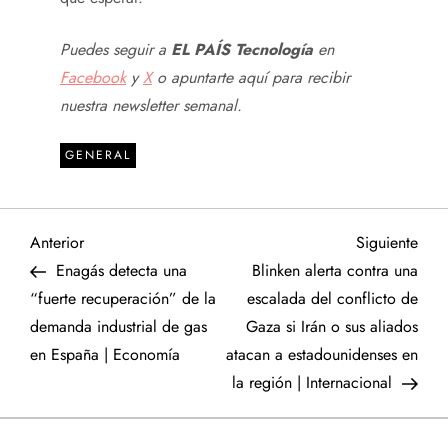
Puedes seguir a
EL PAÍS Tecnología
en
Facebook
y
X
o apuntarte aquí para recibir
nuestra
newsletter semanal
.
GENERAL
N
Entrada
Sigu
Anterior
Siguiente
anterior
entr
Enagás detecta una
Blinken alerta contra una
a
“fuerte recuperación” de la
escalada del conflicto de
demanda industrial de gas
Gaza si Irán o sus aliados
v
en España | Economía
atacan a estadounidenses en
e
la región | Internacional
g