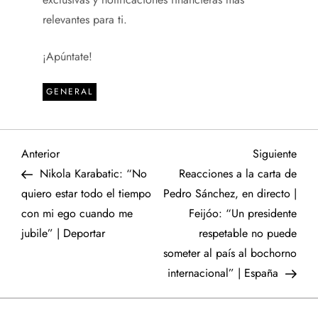
relevantes para ti.
¡Apúntate!
GENERAL
N
Entrada
Sigu
Anterior
Siguiente
anterior
entr
Nikola Karabatic: “No
Reacciones a la carta de
a
quiero estar todo el tiempo
Pedro Sánchez, en directo |
con mi ego cuando me
Feijóo: “Un presidente
v
jubile” | Deportar
respetable no puede
e
someter al país al bochorno
internacional” | España
g