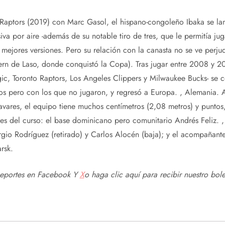
 Raptors (2019) con Marc Gasol, el hispano-congoleño Ibaka se la
siva por aire -además de su notable tiro de tres, que le permitía jug
 mejores versiones. Pero su relación con la canasta no se ve perju
yern de Laso, donde conquistó la Copa). Tras jugar entre 2008 y
ic, Toronto Raptors, Los Angeles Clippers y Milwaukee Bucks- se c
hos pero con los que no jugaron, y regresó a Europa. , Alemania.
avares, el equipo tiene muchos centímetros (2,08 metros) y puntos
ajes del curso: el base dominicano pero comunitario Andrés Feliz. 
gio Rodríguez (retirado) y Carlos Alocén (baja); y el acompañant
rsk.
Deportes en
Facebook
Y
X
o haga clic aquí para recibir
nuestro bole