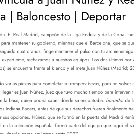
a | Baloncesto | Deportar
ón. El Real Madrid, campeón de la Liga Endesa y de la Copa, ta
 para mantener su gobierno, mientras que el Barcelona, ​​que se qu
seguido cuatro años: finge mantener el pulso con tu archienemigo.
expediente, rechazamos a nuestros equipos. Los dos últimos por v
os) se encuentra frente al blanco y el meta Juan Núñez (Madrid; 2
do varias piezas para completar su rompecabezas, para no volver 
en llegar es Juan Núñez, juez que tuvo mucho tiempo para interveni
de la base, quien podría saber dónde se encontraba.
borrador
de l
os Indiana Pacers, antes de que sus derechos fueran finalmente tra
r sus opciones, Núñez, que se formó en la puerta del Madrid -tení
al en la selección española -formó parte del equipo que logró el s
 su vínculo como azulgrana hasta 2027.