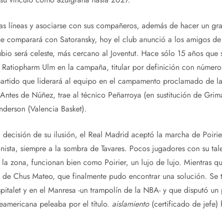
 las líneas y asociarse con sus compañeros, además de hacer un g
e comparará con Satoransky, hoy el club anunció a los amigos de 
ubio será celeste, más cercano al Joventut. Hace sólo 15 años que
n Ratiopharm Ulm en la campaña, titular por definición con número
 partido que liderará al equipo en el campamento proclamado de l
 Antes de Núñez, trae al técnico Peñarroya (en sustitución de Grim
Anderson (Valencia Basket).
decisión de su ilusión, el Real Madrid aceptó la marcha de Poiri
onista, siempre a la sombra de Tavares. Pocos jugadores con su tale
la zona, funcionan bien como Poirier, un lujo de lujo. Mientras q
 de Chus Mateo, que finalmente pudo encontrar una solución. Se t
spitalet y en el Manresa -un trampolín de la NBA- y que disputó un
teamericana peleaba por el título.
aislamiento
(certificado de jefe)