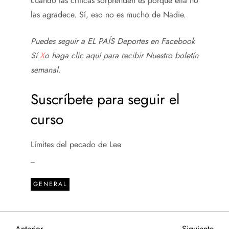
cuando las críticas sorprenden es porque ella no
las agradece. Sí, eso no es mucho de Nadie.
Puedes seguir a EL PAÍS Deportes en
Facebook
Sí
X
o haga clic aquí para recibir
Nuestro boletín
semanal
.
Suscríbete para seguir el
curso
Límites del pecado de Lee
_
GENERAL
Entrada
Sigu
Anterior
Siguiente