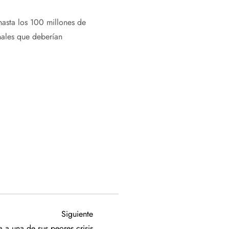
 hasta los 100 millones de
nales que deberían
Siguiente
Siguiente
entrada
 a una de sus peores crisis