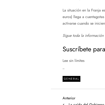
La situación en la Franja e
euros) llega a cuentagotas
activarse cuando se inicien
Sigue toda la información 
Suscríbete para
Lee sin límites
_
GENERAL
N
Entrada
Anterior
anterior
La caída del Gobierno