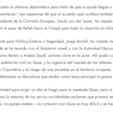
ado la ofensiva diplomática para tratar de que la ayuda llegue a
anitarias”, hay esperanza de que el acuerdo que conlleve también
sidenta de la Comisión Europea, Ursula von der Leyen, ha viajado 
ó el paso de Rafah hacia la Franja) para tratar la situación en Ori
ante para Política Exterior y Seguridad, Josep Borrell, ha visitado I
e se ha reunido con el Gobierno israelí y con la Autoridad Nacio
como Baréin o Arabia Saudí, actores clave en la zona. Allí pudo co
 población civil en Gaza, y la urgencia del rescate de los rehenes.
en Cisjordania y el riesgo de una escalada en el territorio ocupado
diterráneo en Barcelona que tendrá como tema principal la guerra 
idad para exigir un alto el fuego para la asediada Gaza, pero sí
ras la mayoría de los socios occidentales reclaman que primero se 
s; los países árabes ―la conexión con Gaza es muy difícil y se h