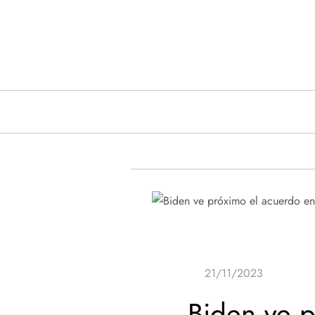
Saltar
al
contenido
Biden ve p