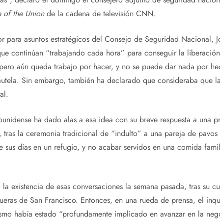
e of the Union
de la cadena de televisión CNN.
or para asuntos estratégicos del Consejo de Seguridad Nacional, J
ue continúan “trabajando cada hora” para conseguir la liberación
ero aún queda trabajo por hacer, y no se puede dar nada por he
autela. Sin embargo, también ha declarado que consideraba que l
al.
ounidense ha dado alas a esa idea con su breve respuesta a una pr
, tras la ceremonia tradicional de “indulto” a una pareja de pavo
 de sus días en un refugio, y no acabar servidos en una comida fami
la existencia de esas conversaciones la semana pasada, tras su c
afueras de San Francisco. Entonces, en una rueda de prensa, el inq
smo había estado “profundamente implicado en avanzar en la nego