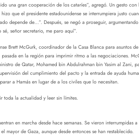
do una gran cooperación de los cataríes”, agregó. Un gesto con l
 hizo que el presidente estadounidense se interrumpiera justo cua
rdado depende de…”. Después, se negó a proseguir, argumentand
 sé, señor secretario, me paro aquí”.
nse Brett McGurk, coordinador de la Casa Blanca para asuntos de
pasada en la región para imprimir ritmo a las negociaciones. McG
inistro de Qatar, Mohamed bin Abdulrahman bin Yasim al Zani, pa
 supervisión del cumplimiento del pacto y la entrada de ayuda human
parar a Hamás en lugar de a los civiles que lo necesitan.
 toda la actualidad y leer sin límites.
entran en marcha desde hace semanas. Se vieron interrumpidas a r
a, el mayor de Gaza, aunque desde entonces se han restablecido.