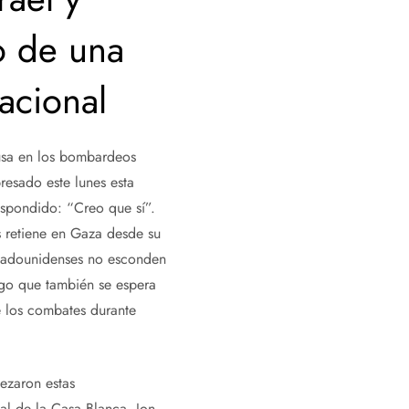
o de una
acional
usa en los bombardeos
resado este lunes esta
espondido: “Creo que sí”.
s retiene en Gaza desde su
estadounidenses no esconden
lgo que también se espera
e los combates durante
zaron estas
l de la Casa Blanca, Jon