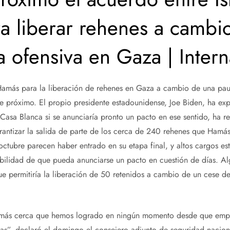
a liberar rehenes a cambi
a ofensiva en Gaza | Intern
 Hamás para la liberación de rehenes en Gaza a cambio de una pa
ece próximo. El propio presidente estadounidense, Joe Biden, ha exp
Casa Blanca si se anunciaría pronto un pacto en ese sentido, ha r
rantizar la salida de parte de los cerca de 240 rehenes que Hamá
e octubre parecen haber entrado en su etapa final, y altos cargos 
ibilidad de que pueda anunciarse un pacto en cuestión de días. A
e permitiría la liberación de 50 retenidos a cambio de un cese d
más cerca que hemos logrado en ningún momento desde que empe
s”, declaró el domingo el consejero adjunto de seguridad naciona