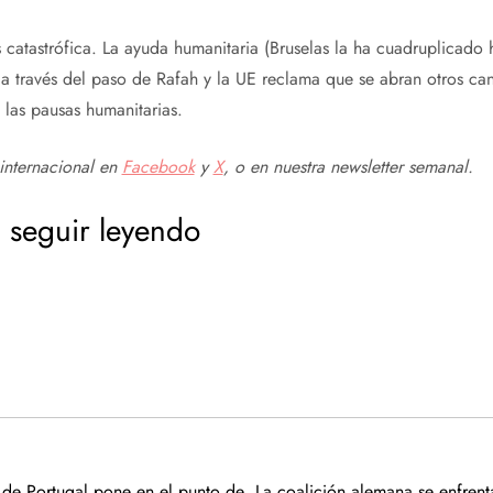
s catastrófica. La ayuda humanitaria (Bruselas la ha cuadruplicado
 a través del paso de Rafah y la UE reclama que se abran otros ca
 las pausas humanitarias.
internacional en
Facebook
y
X
, o en
nuestra newsletter semanal
.
 seguir leyendo
 de Portugal pone en el punto de
La coalición alemana se enfrenta