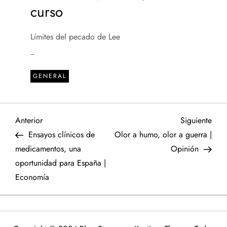
curso
Límites del pecado de Lee
_
GENERAL
N
Entrada
Sigu
Anterior
Siguiente
anterior
entr
Ensayos clínicos de
Olor a humo, olor a guerra |
a
medicamentos, una
Opinión
oportunidad para España |
v
Economía
e
g