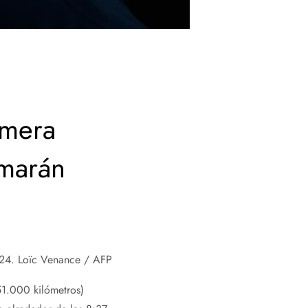
imera
imarán
024.
Loïc Venance / AFP
51.000 kilómetros)