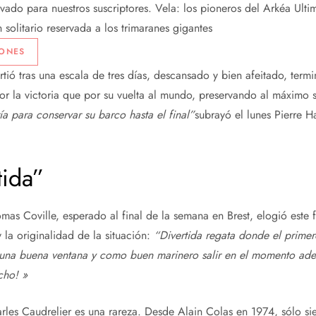
rvado para nuestros suscriptores.
Vela: los pioneros del Arkéa Ultim
solitario reservada a los trimaranes gigantes
IONES
tió tras una escala de tres días, descansado y bien afeitado, termi
 la victoria que por su vuelta al mundo, preservando al máximo 
a para conservar su barco hasta el final”
subrayó el lunes Pierre H
tida”
mas Coville, esperado al final de la semana en Brest, elogió este 
y la originalidad de la situación:
“Divertida regata donde el primer
ar una buena ventana y como buen marinero salir en el momento ad
cho! »
les Caudrelier es una rareza. Desde Alain Colas en 1974, sólo si