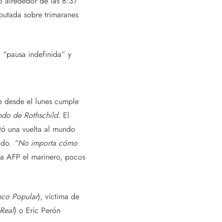
o alrededor de las 8:37
sputada sobre trimaranes
 “pausa indefinida” y
e desde el lunes cumple
do de Rothschild
. El
etó una vuelta al mundo
rido.
“No importa cómo
la AFP el marinero, pocos
co Popular
), víctima de
Real
) o Eric Perón