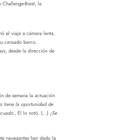
 Challenge-Brest, la
nó el viaje a cámara lenta,
su cansado barco.
ays, desde la dirección de
fin de semana la actuación
o tiene la oportunidad de
ecuado.
, El lo notó. (…)
¡Se
ete navegantes han dado la