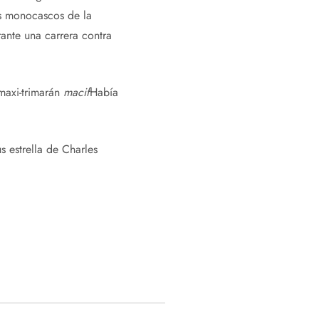
os monocascos de la
rante una carrera contra
maxi-trimarán
macif
Había
 estrella de Charles