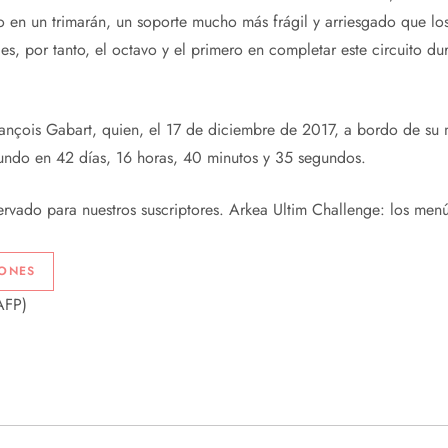
io en un trimarán, un soporte mucho más frágil y arriesgado que l
s, por tanto, el octavo y el primero en completar este circuito du
rançois Gabart, quien, el 17 de diciembre de 2017, a bordo de su 
undo en 42 días, 16 horas, 40 minutos y 35 segundos.
ervado para nuestros suscriptores.
Arkea Ultim Challenge: los menús
IONES
AFP)