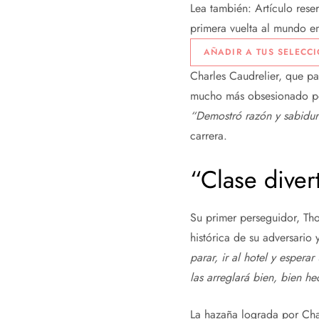
Lea también:
Artículo rese
primera vuelta al mundo en 
AÑADIR A TUS SELECC
Charles Caudrelier, que par
mucho más obsesionado por
“Demostró razón y sabidurí
carrera.
“Clase diver
Su primer perseguidor, Tho
histórica de su adversario 
parar, ir al hotel y esper
las arreglará bien, bien he
La hazaña lograda por Char