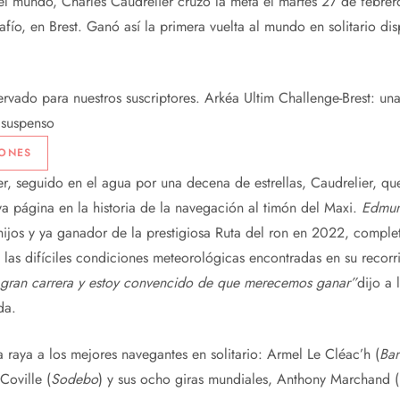
el mundo, Charles Caudrelier cruzó la meta el martes 27 de febrer
afío, en Brest. Ganó así la primera vuelta al mundo en solitario di
ervado para nuestros suscriptores.
Arkéa Ultim Challenge-Brest: una
 suspenso
IONES
, seguido en el agua por una decena de estrellas, Caudrelier, qu
a página en la historia de la navegación al timón del Maxi.
Edmun
 hijos y ya ganador de la prestigiosa Ruta del ron en 2022, compl
 las difíciles condiciones meteorológicas encontradas en su recor
 gran carrera y estoy convencido de que merecemos ganar”
dijo a 
da.
a raya a los mejores navegantes en solitario: Armel Le Cléac’h (
Ban
oville (
Sodebo
) y sus ocho giras mundiales, Anthony Marchand (