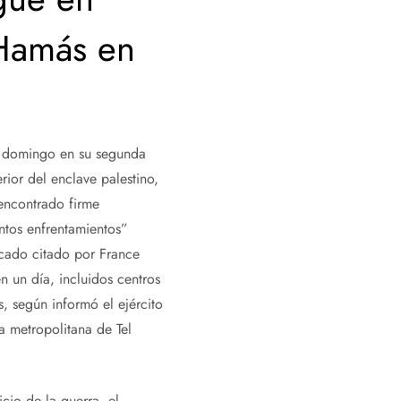
 Hamás en
te domingo en su segunda
ior del enclave palestino,
encontrado firme
entos enfrentamientos”
icado citado por France
n un día, incluidos centros
, según informó el ejército
a metropolitana de Tel
io de la guerra, el