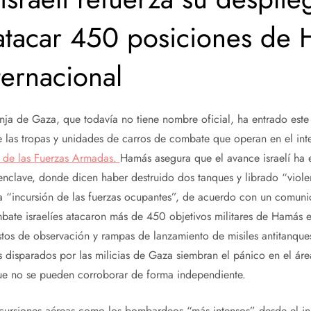
atacar 450 posiciones de
ternacional
franja de Gaza, que todavía no tiene nombre oficial, ha entrado es
 las tropas y unidades de carros de combate que operan en el inter
 de las Fuerzas Armadas.
Hamás asegura que el avance israelí ha 
l enclave, donde dicen haber destruido dos tanques y librado “viol
la “incursión de las fuerzas ocupantes”, de acuerdo con un comun
bate israelíes atacaron más de 450 objetivos militares de Hamás e
os de observación y rampas de lanzamiento de misiles antitanques
es disparados por las milicias de Gaza siembran el pánico en el áre
ue no se pueden corroborar de forma independiente.
cursiones aéreas como los bombardeos “más intensos” desde el inic