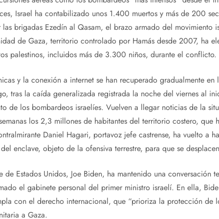
ces, Israel ha contabilizado unos 1.400 muertos y más de 200 secu
 las brigadas Ezedín al Qasam, el brazo armado del movimiento is
anidad de Gaza, territorio controlado por Hamás desde 2007, ha e
os palestinos, incluidos más de 3.300 niños, durante el conflicto.
icas y la conexión a internet se han recuperado gradualmente en l
 tras la caída generalizada registrada la noche del viernes al ini
nto de los bombardeos israelíes. Vuelven a llegar noticias de la si
semanas los 2,3 millones de habitantes del territorio costero, q
ontralmirante Daniel Hagari, portavoz jefe castrense, ha vuelto a h
del enclave, objeto de la ofensiva terrestre, para que se desplacen
te de Estados Unidos, Joe Biden, ha mantenido una conversación t
do el gabinete personal del primer ministro israelí. En ella, Biden
pla con el derecho internacional, que “prioriza la protección de l
nitaria a Gaza.