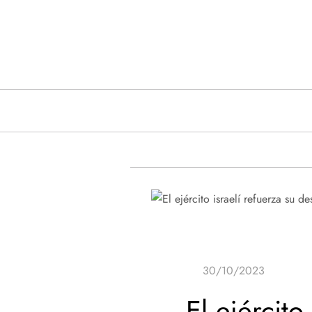
Saltar
al
contenido
El ejército