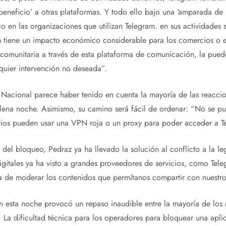
beneficio’ a otras plataformas. Y todo ello bajo una ‘amparada de
 en las organizaciones que utilizan Telegram. en sus actividades 
m tiene un impacto económico considerable para los comercios o 
 comunitaria a través de esta plataforma de comunicación, la pued
lquier intervención no deseada”.
 Nacional parece haber tenido en cuenta la mayoría de las reacci
ena noche. Asimismo, su camino será fácil de ordenar: “No se pue
ios pueden usar una VPN roja o un proxy para poder acceder a T
n del bloqueo, Pedraz ya ha llevado la solución al conflicto a la l
digitales ya ha visto a grandes proveedores de servicios, como Tele
a de moderar los contenidos que permítanos compartir con nuestro
n esta noche provocó un repaso inaudible entre la mayoría de los 
 La dificultad técnica para los operadores para bloquear una apli