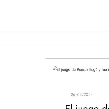
Saltar
al
contenido
El juego d