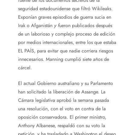
fuente de los documentos secretos de la
seguridad estadounidense que filtró Wikileaks
.
Exponían
graves
episodios
de
guerra sucia en
Irak o Afganistán
y f
ueron
publicados después
de un laborioso y complejo proceso de edición
por medios internacionales, entre los que estaba
EL PAÍS, para evitar que nadie corriera riesgos
innecesarios. Manning cumplió siete años de
cárcel.
El actual Gobierno australiano y su Parlamento
han solicitado la liberación de Assange. La
Cámara legislativa aprobó la semana pasada
una resolución, con el voto en contra de la
oposición conservadora. El primer ministro,
Anthony Albanese, respaldó con su voto la
petición, y ha trasladado a Washington el deseo