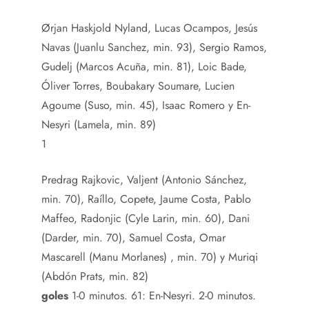
Ørjan Haskjold Nyland, Lucas Ocampos, Jesús
Navas (Juanlu Sanchez, min. 93), Sergio Ramos,
Gudelj (Marcos Acuña, min. 81), Loic Bade,
Óliver Torres, Boubakary Soumare, Lucien
Agoume (Suso, min. 45), Isaac Romero y En-
Nesyri (Lamela, min. 89)
1
Predrag Rajkovic, Valjent (Antonio Sánchez,
min. 70), Raíllo, Copete, Jaume Costa, Pablo
Maffeo, Radonjic (Cyle Larin, min. 60), Dani
(Darder, min. 70), Samuel Costa, Omar
Mascarell (Manu Morlanes) , min. 70) y Muriqi
(Abdón Prats, min. 82)
goles
1-0 minutos. 61: En-Nesyri. 2-0 minutos.