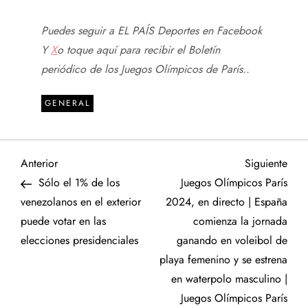
Puedes seguir a EL PAÍS Deportes en
Facebook
Y
X
o toque aquí para recibir el
Boletín
periódico de los Juegos Olímpicos de París.
.
GENERAL
N
Entrada
Sigu
Anterior
Siguiente
anterior
entr
Sólo el 1% de los
Juegos Olímpicos París
a
venezolanos en el exterior
2024, en directo | España
puede votar en las
comienza la jornada
v
elecciones presidenciales
ganando en voleibol de
e
playa femenino y se estrena
en waterpolo masculino |
g
Juegos Olímpicos París