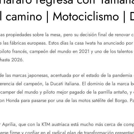
cil camino | Motociclismo |
rias propiedades sobre la mesa, pero su decisión final de renovar
e las fábricas europeas. Estos días la casa Iwata ha anunciado po
 piloto francés, campeón del mundo en 2021 y uno de los talentos
 hasta 2026.
 de las marcas japonesas, acentuada por el estado de la pandemia 
ferencia del campeón, la Ducati italiana. El dominio de la marca 
camper del mundo y piloto mejor pagado de la parrilla antaño, y
con Honda para pasarse por una de las motos satélite del Borgo. Pa
r Aprilia, que con la KTM austriaca está mucho más cerca de comp
rse firme y confiar en el radical plan de transformación presentad