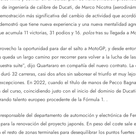
 de ingeniería de calibre de Ducati, de Marco Nicotra (aerodinámi
 demostración más significativa del cambio de actividad que acordó
demostró que tiene nueva experiencia y una nueva mentalidad agre
que acumula 11 victorias, 31 podios y 16.
polos
tras su llegada a M
ovecho la oportunidad para dar el salto a MotoGP, y desde ent
 queda un largo camino por recorrer para volver a la lucha de las
estra suite”, dijo Quartararo en compañía del nuevo contrato. La 
duró 32 carreras, casi dos años sin saborear el triunfo et muy lejo
 excepciones. En 2022, cuando el título de manos de Pecco Bagnai
 del curso, coincidiendo justo con el inicio del dominio de Ducati 
ando talento europeo procedente de la Fórmula 1. .
responsable del departamento de automoción y electrónica de Ferr
 para la renovación del proyecto japonés. En peso del coste sale 
n el resto de zonas terminales para desequilibrar los puntos fuert