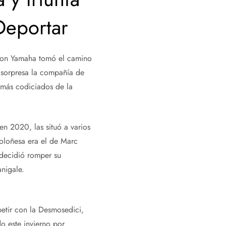
 Deportar
 con Yamaha tomó el camino
r sorpresa la compañía de
 más codiciados de la
en 2020, las situó a varios
boloñesa era el de Marc
 decidió romper su
nigale.
etir con la Desmosedici,
o este invierno por