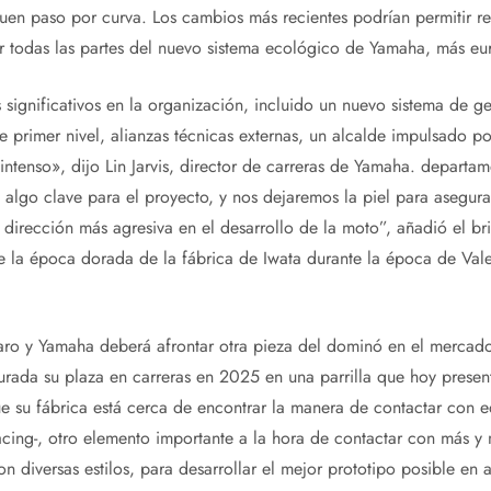
 buen paso por curva. Los cambios más recientes podrían permitir r
ar todas las partes del nuevo sistema ecológico de Yamaha, más e
ignificativos en la organización, incluido un nuevo sistema de ges
 primer nivel, alianzas técnicas externas, un alcalde impulsado po
tenso», dijo Lin Jarvis, director de carreras de Yamaha. departa
algo clave para el proyecto, y nos dejaremos la piel para asegurar
 dirección más agresiva en el desarrollo de la moto”, añadió el bri
e la época dorada de la fábrica de Iwata durante la época de Vale
aro y Yamaha deberá afrontar otra pieza del dominó en el mercado
urada su plaza en carreras en 2025 en una parrilla que hoy presen
e su fábrica está cerca de encontrar la manera de contactar con equ
ing-, otro elemento importante a la hora de contactar con más y 
 diversas estilos, para desarrollar el mejor prototipo posible en ar