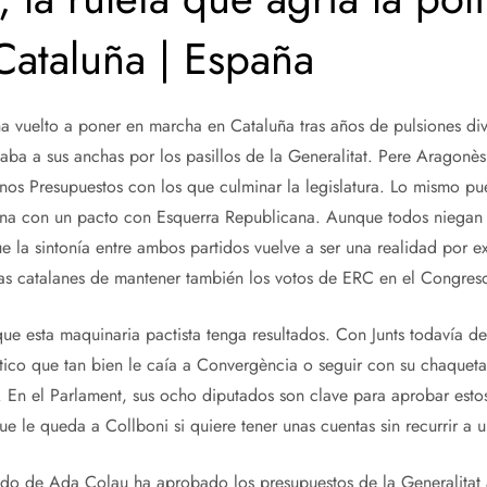
 Cataluña | España
ha vuelto a poner en marcha en Cataluña tras años de pulsiones divi
ba a sus anchas por los pasillos de la Generalitat. Pere Aragonè
os Presupuestos con los que culminar la legislatura. Lo mismo pue
na con un pacto con Esquerra Republicana. Aunque todos niegan 
 la sintonía entre ambos partidos vuelve a ser una realidad por e
stas catalanes de mantener también los votos de ERC en el Congres
que esta maquinaria pactista tenga resultados. Con Junts todavía d
tico que tan bien le caía a Convergència o seguir con su chaquet
a. En el Parlament, sus ocho diputados son clave para aprobar esto
ue le queda a Collboni si quiere tener unas cuentas sin recurrir a 
tido de Ada Colau ha aprobado los presupuestos de la Generalitat