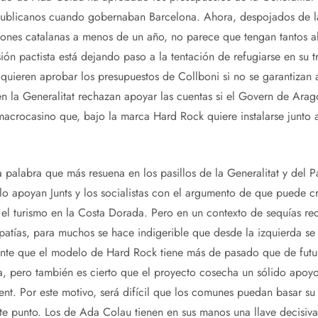
publicanos cuando gobernaban Barcelona. Ahora, despojados de la 
ones catalanas a menos de un año, no parece que tengan tantos ali
ión pactista está dejando paso a la tentación de refugiarse en su t
uieren aprobar los presupuestos de Collboni si no se garantizan a
n la Generalitat rechazan apoyar las cuentas si el Govern de Arag
 macrocasino que, bajo la marca Hard Rock quiere instalarse junto 
 palabra que más resuena en los pasillos de la Generalitat y del Pa
 lo apoyan Junts y los socialistas con el argumento de que puede c
r el turismo en la Costa Dorada. Pero en un contexto de sequías rec
patías, para muchos se hace indigerible que desde la izquierda s
ente que el modelo de Hard Rock tiene más de pasado que de futur
, pero también es cierto que el proyecto cosecha un sólido apoyo 
ent. Por este motivo, será difícil que los comunes puedan basar su
te punto. Los de Ada Colau tienen en sus manos una llave decisiva