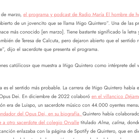
1 de marzo,
el programa y podcast de Radio María El hombre de h
ierto de un jovencito que se llama Iñigo Quintero”. Una de las p
ace más conocido [en marzo]. Tiene bastante significado la letra 
mbién de Teresa de Calcuta, pero dejaron abierto que el sentido 
e”, dijo el sacerdote que presenta el programa.
nes católicos» que muestra a Iñigo Quintero como intérprete del 
osa es el sentido más probable. La carrera de Iñigo Quintero había 
l Opus Dei. En diciembre de 2022 colaboró
en el villancico
Déjame
ión era de Luispo, un sacerdote músico con 44.000 oyentes mensu
fundador del Opus Dei, en su biografía.
Quintero había colaborad
 a otro sacerdote del colegio Orvalle
titulado
Alma, calma
, donde
 canción enlazaba con la página de Spotify de Quintero, que en d