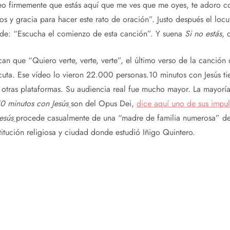
eo firmemente que estás aquí que me ves que me oyes, te adoro co
 y gracia para hacer este rato de oración”. Justo después el locu
ade: “Escucha el comienzo de esta canción”. Y suena
Si no estás
, 
can que “Quiero verte, verte, verte”, el último verso de la canción
uta. Ese vídeo lo vieron 22.000 personas.10 minutos con Jesús ti
tras plataformas. Su audiencia real fue mucho mayor. La mayorí
0 minutos con Jesús
son del Opus Dei,
dice aquí uno de sus impul
esús
procede casualmente de una “madre de familia numerosa” d
itución religiosa y ciudad donde estudió Iñigo Quintero.