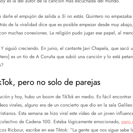
hoy es la del autor de la canción más escuchada del mundo.
do darle el empujón de salida a
Si no estás
. Quintero no empezaba 
trás de la viralidad dice que es posible empezar desde muy abajo,
con muchas conexiones. La religión pudo jugar ese papel, al meno
l. Y siguió creciendo. En junio, el cantante Javi Chapela, que sacó
ero] es un tío de A Coruña que subió una canción y lo está petand
a?
Tok, pero no solo de parejas
bución y hoy, hubo un boom de TikTok en medio. Es fácil encontrar 
os virales, alguno era de un concierto que dio en la sala Galileo
ristianos. Esta semana se hizo viral este vídeo de un joven influen
o colectivo de Cadena 100. Estaba lógicamente emocionado,
pero 
cos Ricbour, escribe en ese Tiktok: “La gente que nos sigue sab