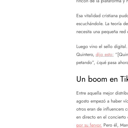
rincón de la plataforma y 
Esa vitalidad cristiana pu
escuchándole. La teoría de
necesita una pequeña red 
Luego vino el sello digita
Quintero,
dijo esto:
“[Quint
petando”, ¿qué pasa ahor
Un boom en Tik
Entre aquella mejor distri
agosto empezó a haber víde
otros eran de influencers c
en directo en el conciert
por su fervor.
Pero él, Mar