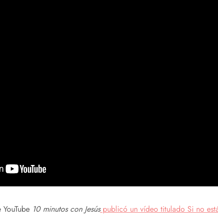
de YouTube
10 minutos con Jesús
publicó un vídeo titulado Si no est