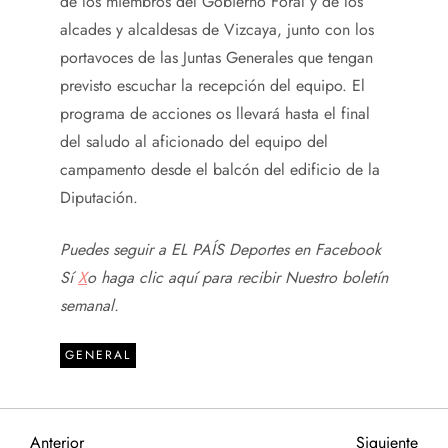
de los miembros del Gobierno Foral y de los
alcades y alcaldesas de Vizcaya, junto con los
portavoces de las Juntas Generales que tengan
previsto escuchar la recepción del equipo. El
programa de acciones os llevará hasta el final
del saludo al aficionado del equipo del
campamento desde el balcón del edificio de la
Diputación.
Puedes seguir a EL PAÍS Deportes en
Facebook
Sí
X
o haga clic aquí para recibir
Nuestro boletín
semanal
.
GENERAL
Entrada
Sigu
Anterior
Siguiente