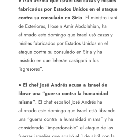
●
Irán afirma que Israel usó cazas y misiles
fabricados por Estados Unidos en el ataque
contra su consulado en Siria
. El ministro iraní
de Exteriores, Hosein Amir Abdolahian, ha
afirmado este domingo que Israel usó cazas y
misiles fabricados por Estados Unidos en el
ataque contra su consulado en Siria y ha
insistido en que Teherán castigará a los
“agresores”.
●
El chef José Andrés acusa a Israel de
librar una “guerra contra la humanidad
misma”
. El chef español José Andrés ha
afirmado este domingo que Israel está librando
una “guerra contra la humanidad misma” y ha
considerado “imperdonable” el ataque de las
fuerzas israelíes que acabó el 1 de abril con la