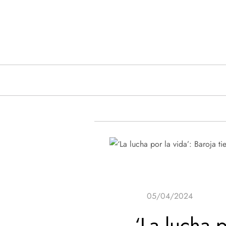
Saltar
al
contenido
‘La lucha p