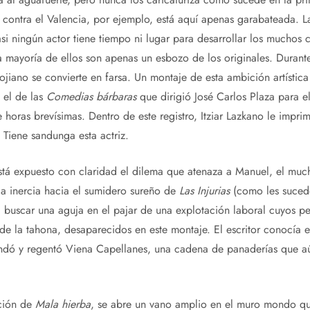
 contra el Valencia, por ejemplo, está aquí apenas garabateada. 
i ningún actor tiene tiempo ni lugar para desarrollar los muchos c
 mayoría de ellos son apenas un esbozo de los originales. Durante
rojiano se convierte en farsa. Un montaje de esta ambición artístic
 el de las
Comedias bárbaras
que dirigió José Carlos Plaza para 
horas brevísimas. Dentro de este registro, Itziar Lazkano le impri
Tiene sandunga esta actriz.
stá expuesto con claridad el dilema que atenaza a Manuel, el muc
 la inercia hacia el sumidero sureño de
Las Injurias
(como les suced
 buscar una aguja en el pajar de una explotación laboral cuyos per
 de la tahona, desaparecidos en este montaje. El escritor conocía
ndó y regentó Viena Capellanes, una cadena de panaderías que a
ción de
Mala hierba
, se abre un vano amplio en el muro mondo q