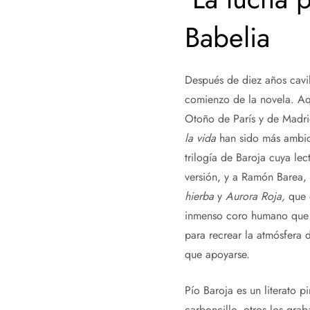
Babelia
Después de diez años cav
comienzo de la novela. Aq
Otoño de París y de Madri
la vida
han sido más ambici
trilogía de Baroja cuya le
versión, y a Ramón Barea, 
hierba
y
Aurora Roja,
que e
inmenso coro humano que p
para recrear la atmósfera 
que apoyarse.
Pío Baroja es un literato p
carboncillo, otros los gra