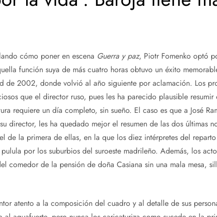
ilando cómo poner en escena
Guerra y paz
, Piotr Fomenko optó po
uella función suya de más cuatro horas obtuvo un éxito memorable 
d de 2002, donde volvió al año siguiente por aclamación. Los p
osos que el director ruso, pues les ha parecido plausible resumir
ctura requiere un día completo, sin sueño. El caso es que a José R
su director, les ha quedado mejor el resumen de las dos últimas no
l de la primera de ellas, en la que los diez intérpretes del repart
ulula por los suburbios del suroeste madrileño. Además, los acto
del comedor de la pensión de doña Casiana sin una mala mesa, sil
intor atento a la composición del cuadro y al detalle de sus person
ba al aguafuerte, pero nunca los caricaturiza como sucede en la pri