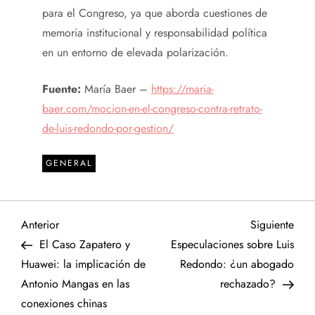
para el Congreso, ya que aborda cuestiones de
memoria institucional y responsabilidad política
en un entorno de elevada polarización.
Fuente:
María Baer –
https://maria-
baer.com/mocion-en-el-congreso-contra-retrato-
de-luis-redondo-por-gestion/
GENERAL
N
Entrada
Sigu
Anterior
Siguiente
anterior
entr
El Caso Zapatero y
Especulaciones sobre Luis
a
Huawei: la implicación de
Redondo: ¿un abogado
Antonio Mangas en las
rechazado?
v
conexiones chinas