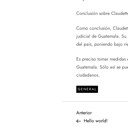
Conclusión sobre Claudette
Como conclusión, Claudette
judicial de Guatemala. Su 
del país, poniendo bajo ri
Es preciso tomar medidas ef
Guatemala. Sólo así se pue
ciudadanos.
GENERAL
N
Entrada
Anterior
anterior
Hello world!