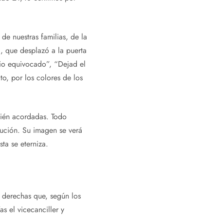
 de nuestras familias, de la
al, que desplazó a la puerta
tio equivocado”, “Dejad el
o, por los colores de los
cién acordadas. Todo
lución. Su imagen se verá
ta se eterniza.
e derechas que, según los
s el vicecanciller y