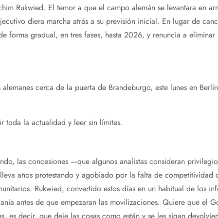
chim Rukwied. El temor a que el campo alemán se levantara en arm
ecutivo diera marcha atrás a su previsión inicial. En lugar de canc
 de forma gradual, en tres fases, hasta 2026, y renuncia a eliminar
es alemanes cerca de la puerta de Brandeburgo, este lunes en Berlí
 toda la actualidad y leer sin límites.
endo, las concesiones —que algunos analistas consideran privileg
lleva años protestando y agobiado por la falta de competitividad 
unitarios. Rukwied, convertido estos días en un habitual de los inf
anía antes de que empezaran las movilizaciones. Quiere que el Go
es, es decir, que deje las cosas como están y se les sigan devolvi