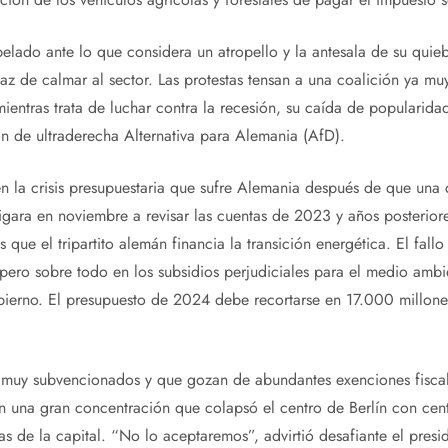
lado ante lo que considera un atropello y la antesala de su quieb
az de calmar al sector. Las protestas tensan a una coalición ya mu
ientras trata de luchar contra la recesión, su caída de popularidad
n de ultraderecha Alternativa para Alemania (AfD).
n la crisis presupuestaria que sufre Alemania después de que una c
igara en noviembre a revisar las cuentas de 2023 y años posteriore
s que el tripartito alemán financia la transición energética. El fall
pero sobre todo en los subsidios perjudiciales para el medio ambi
bierno. El presupuesto de 2024 debe recortarse en 17.000 millones
 muy subvencionados y que gozan de abundantes exenciones fiscale
 una gran concentración que colapsó el centro de Berlín con cent
as de la capital. “No lo aceptaremos”, advirtió desafiante el presi