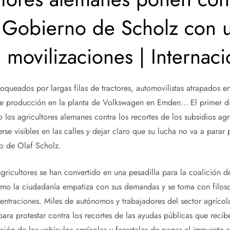
l Gobierno de Scholz con 
movilizaciones | Internaci
oqueados por largas filas de tractores, automovilistas atrapados e
de producción en la planta de Volkswagen en Emden… El primer d
 los agricultores alemanes contra los recortes de los subsidios ag
rse visibles en las calles y dejar claro que su lucha no va a parar
vo de Olaf Scholz.
agricultores se han convertido en una pesadilla para la coalición 
cómo la ciudadanía empatiza con sus demandas y se toma con filoso
ntraciones. Miles de autónomos y trabajadores del sector agrícola 
para protestar contra los recortes de las ayudas públicas que recib
nción de los vehículos agrícolas y forestales de pagar el impuesto 