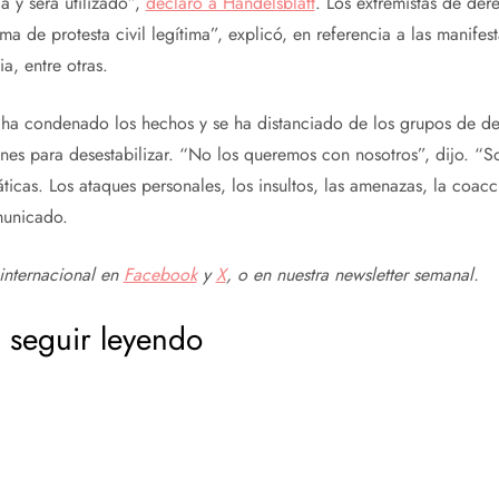
a y será utilizado”,
declaró a Handelsblatt
. Los extremistas de der
rma de protesta civil legítima”, explicó, en referencia a las manifes
a, entre otras.
es ha condenado los hechos y se ha distanciado de los grupos de d
ones para desestabilizar. “No los queremos con nosotros”, dijo. “
icas. Los ataques personales, los insultos, las amenazas, la coacci
municado.
internacional en
Facebook
y
X
, o en
nuestra newsletter semanal
.
 seguir leyendo