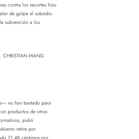
as contra los recortes hizo
elar de golpe el subsidio
 la subvención a los
n.
CHRISTIAN MANG
ios— no han bastado para
con productos de otros
ormativos, pidió
bierno retire por
endo 21,48 céntimos por