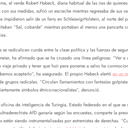
ma, el verde Robert Habeck, diana habitual de las iras de quienes
s con sus medidas, sufrió un escrache mientras regresaba de sus 
e impidieron salir de un ferry en Schleswig-Holstein, al norte del 
gritaban “Sal, cobarde” mientras portaban al menos una pancarta c
ias.
s se radicalicen cunde entre la clase política y las fuerzas de segu
nmeier, ha afirmado que se ha cruzado una línea peligrosa: “Ver a 
n viaje privado y tener que huir para ponerse a salvo ha conmoci
bemos aceptarlo”, ha asegurado. El propio Habeck alertó
en un m
 de grupos radicales. “Circulan llamamientos con fantasías golpist
iertamente símbolos étnico-nacionalistas”, denunció.
 oficina de inteligencia de Turingia, Estado federado en el que se 
ultraderechista AfD ganaría según las encuestas, comparte la pre
res estén siendo instrumentalizadas por extremistas de derechas. “