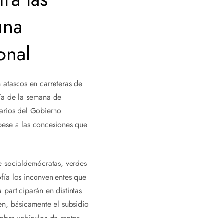
una
onal
n atascos en carreteras de
ía de la semana de
rarios del Gobierno
 pese a las concesiones que
de socialdemócratas, verdes
fía los inconvenientes que
participarán en distintas
en, básicamente el subsidio
sobre vehículos de motor.