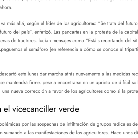
 ahora.
a más allá, según el líder de los agricultores: “Se trata del futuro
futuro del país”, enfatizó. Las pancartas en la protesta de la capit
nas de tractores, lucían mensajes como “Estáis recortando del si
Apaguemos el semáforo [en referencia a cómo se conoce al tripartit
descartó este lunes dar marcha atrás nuevamente a las medidas re
se mantendrá firme, pese a encontrarse en un aprieto de difícil so
 una nueva corrección a favor de los agricultores como si la protes
 el vicecanciller verde
 polémicas por las sospechas de infiltración de grupos radicales d
án sumando a las manifestaciones de los agricultores. Hace unos día