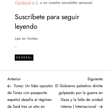
Facebook
y
X
, o en
nuestra newsletter semanal
.
Suscríbete para seguir
leyendo
Lee sin límites
_
GENERAL
N
Entrada
Sigu
Anterior
Siguiente
anterior
entr
Tunez: Un líder opositor
El Gobierno palestino dimite
a
de Túnez con pasaporte
golpeado por la guerra en
español desafía al régimen
Gaza y la falta de unidad
v
de Said tras un año en
interna | Internacional