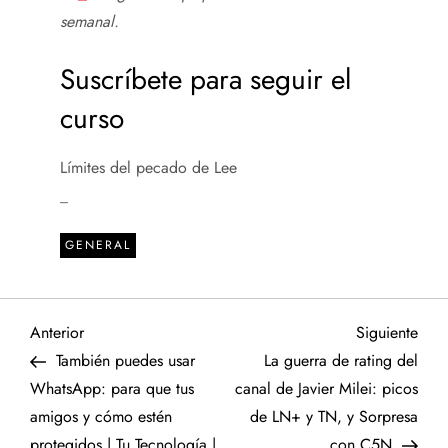
semanal
.
Suscríbete para seguir el
curso
Límites del pecado de Lee
_
GENERAL
N
Entrada
Sigu
Anterior
Siguiente
anterior
entr
También puedes usar
La guerra de rating del
a
WhatsApp: para que tus
canal de Javier Milei: picos
amigos y cómo estén
de LN+ y TN, y Sorpresa
v
protegidos | Tu Tecnología |
con C5N