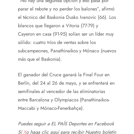
“No hay una segunda opción y eso pasa por
parar el rebote y no perder los balones”, afirmó
el técnico del Baskonia Dusko Ivanovic (66). Los
blancos que llegaron a Vitoria (77-79) y
Cayeron en casa (91-95) solían ser un líder muy
sólido: cuatro tríos de ventas sobre los
subcampeones, Panathinaikos y Mónaco (nuevos
más que el Baskonia).
El ganador del Cruce ganará la Final Four en
Berlín, del 24 al 26 de mayo, y se enfrentará en
semifinales al vencedor de las eliminatorias
entre Barcelona y Olympiacos (Panathinaikos-
Maccabi y Mónaco-Fenerbahçe).
Puedes seguir a EL PAÍS Deportes en
Facebook
Sí
X
o haga clic aquí para recibir
Nuestro boletín