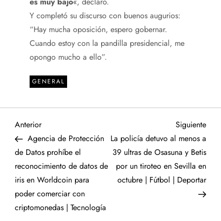
es muy bajo
«, declaró.
Y completó su discurso con buenos augurios:
“Hay mucha oposición, espero gobernar.
Cuando estoy con la pandilla presidencial, me
opongo mucho a ello”.
GENERAL
N
Entrada
Sigu
Anterior
Siguiente
anterior
entr
Agencia de Protección
La policía detuvo al menos a
a
de Datos prohíbe el
39 ultras de Osasuna y Betis
reconocimiento de datos de
por un tiroteo en Sevilla en
v
iris en Worldcoin para
octubre | Fútbol | Deportar
e
poder comerciar con
criptomonedas | Tecnología