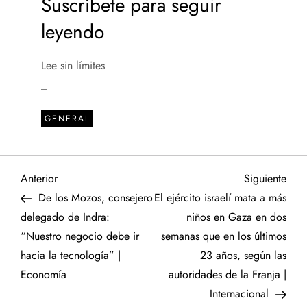
Suscríbete para seguir
leyendo
Lee sin límites
_
GENERAL
N
Entrada
Sigu
Anterior
Siguiente
anterior
entr
De los Mozos, consejero
El ejército israelí mata a más
a
delegado de Indra:
niños en Gaza en dos
“Nuestro negocio debe ir
semanas que en los últimos
v
hacia la tecnología” |
23 años, según las
e
Economía
autoridades de la Franja |
Internacional