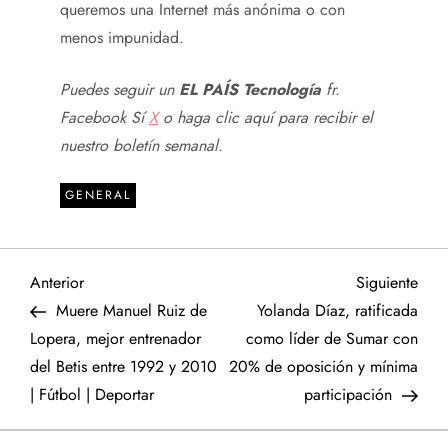
queremos una Internet más anónima o con
menos impunidad.
Puedes seguir un
EL PAÍS Tecnología
fr.
Facebook
Sí
X
o haga clic aquí para recibir el
nuestro
boletín semanal
.
GENERAL
N
Entrada
Sigu
Anterior
Siguiente
anterior
entr
Muere Manuel Ruiz de
Yolanda Díaz, ratificada
a
Lopera, mejor entrenador
como líder de Sumar con
del Betis entre 1992 y 2010
20% de oposición y mínima
v
| Fútbol | Deportar
participación
e