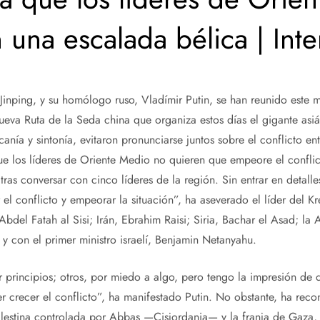
 una escalada bélica | Inte
 Jinping, y su homólogo ruso, Vladímir Putin, se han reunido este m
eva Ruta de la Seda china que organiza estos días el gigante asiáti
nía y sintonía, evitaron pronunciarse juntos sobre el conflicto en
que los líderes de Oriente Medio no quieren que empeore el conflic
 tras conversar con cinco líderes de la región. Sin entrar en detall
el conflicto y empeorar la situación”, ha aseverado el líder del Kr
Abdel Fatah al Sisi; Irán, Ebrahim Raisi; Siria, Bachar el Asad; la
 con el primer ministro israelí, Benjamin Netanyahu.
 principios; otros, por miedo a algo, pero tengo la impresión de
r crecer el conflicto”, ha manifestado Putin. No obstante, ha reco
alestina controlada por Abbas —Cisjordania— y la franja de Gaza,