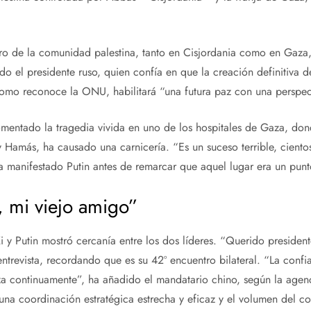
ro de la comunidad palestina, tanto en Cisjordania como en Gaza,
do el presidente ruso, quien confía en que la creación definitiva 
 como reconoce la ONU, habilitará “una futura paz con una perspect
omentado la tragedia vivida en uno de los hospitales de Gaza, don
 Hamás, ha causado una carnicería. “Es un suceso terrible, ciento
ha manifestado Putin antes de remarcar que aquel lugar era un punt
, mi viejo amigo”
i y Putin mostró cercanía entre los dos líderes. “Querido president
entrevista, recordando que es su 42º encuentro bilateral. “La confi
za continuamente”, ha añadido el mandatario chino, según la agenc
na coordinación estratégica estrecha y eficaz y el volumen del co