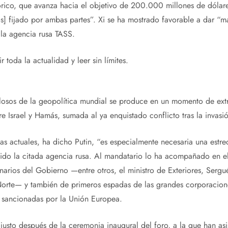
rico, que avanza hacia el objetivo de 200.000 millones de dólar
] fijado por ambas partes”. Xi se ha mostrado favorable a dar “m
la agencia rusa TASS.
 toda la actualidad y leer sin límites.
olosos de la geopolítica mundial se produce en un momento de ext
re Israel y Hamás, sumada al ya enquistado conflicto tras la invasi
cias actuales, ha dicho Putin, “es especialmente necesaria una estr
ogido la citada agencia rusa. Al mandatario lo ha acompañado en e
narios del Gobierno —entre otros, el ministro de Exteriores, Sergu
orte— y también de primeros espadas de las grandes corporacion
sancionadas por la Unión Europea.
 justo después de la ceremonia inaugural del foro, a la que han asi