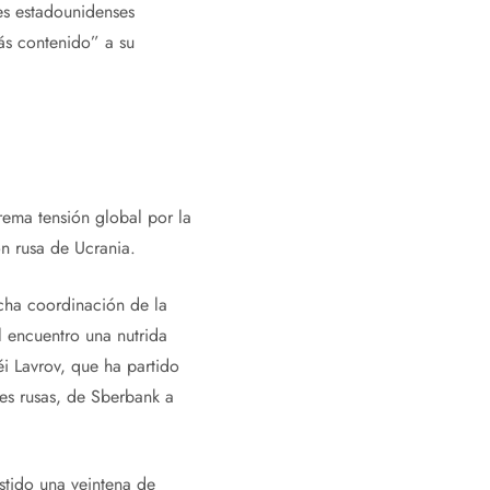
es estadounidenses
ás contenido” a su
rema tensión global por la
ón rusa de Ucrania.
echa coordinación de la
l encuentro una nutrida
éi Lavrov, que ha partido
es rusas, de Sberbank a
stido una veintena de