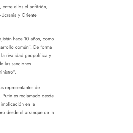
ntre ellos el anfitrión,
—Ucrania y Oriente
ajistán hace 10 años, como
esarrollo común”. De forma
la rivalidad geopolítica y
e las sanciones
inistro”.
os representantes de
. Putin es reclamado desde
 implicación en la
jero desde el arranque de la