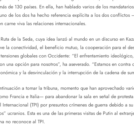
ás de 130 países. En ella, han hablado varios de los mandatarios, e
uno de los dos ha hecho referencia explícita a los dos conflictos 
carne viva las relaciones internacionales.
 Ruta de la Seda, cuya idea lanzó al mundo en un discurso en Kaz
ve la conectividad, el beneficio mutuo, la cooperación para el d
s tensiones globales con Occidente: “El enfrentamiento ideológico, 
son una opción para nosotros”, ha aseverado. “Estamos en contra d
conómica y la desvinculación y la interrupción de la cadena de sum
ontinuación a tomar la tribuna, momento que han aprovechado vari
mo Francia e Italia— para abandonar la sala en señal de protesta
l Internacional (TPI) por presuntos crímenes de guerra debido a su
s” ucranios. Esta es una de las primeras visitas de Putin al extran
na no reconoce al TPI.