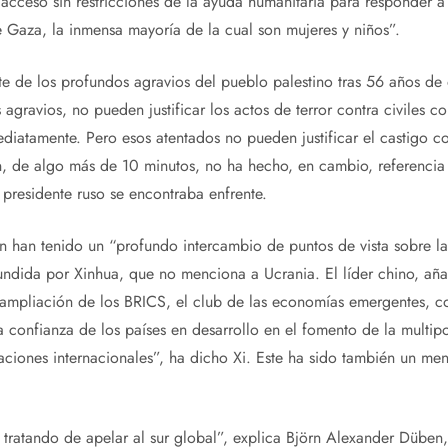
acceso sin restricciones de la ayuda humanitaria para responder a
 Gaza, la inmensa mayoría de la cual son mujeres y niños”.
e de los profundos agravios del pueblo palestino tras 56 años de
 agravios, no pueden justificar los actos de terror contra civiles 
iatamente. Pero esos atentados no pueden justificar el castigo co
n, de algo más de 10 minutos, no ha hecho, en cambio, referencia
 presidente ruso se encontraba enfrente.
in han tenido un “profundo intercambio de puntos de vista sobre la 
fundida por Xinhua, que no menciona a Ucrania. El líder chino, a
te ampliación de los BRICS, el club de las economías emergentes, 
 confianza de los países en desarrollo en el fomento de la multipo
ciones internacionales”, ha dicho Xi. Este ha sido también un mens
 tratando de apelar al sur global”, explica Björn Alexander Düben,