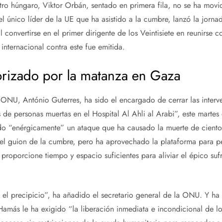
tro húngaro, Viktor Orbán, sentado en primera fila, no se ha movid
l único líder de la UE que ha asistido a la cumbre, lanzó la jorna
l convertirse en el primer dirigente de los Veintisiete en reunirse 
internacional contra este fue emitida.
orizado por la matanza en Gaza
a ONU, António Guterres, ha sido el encargado de cerrar las interv
s de personas muertas en el Hospital Al Ahli al Arabi”, este marte
o “enérgicamente” un ataque que ha causado la muerte de ciento
del guion de la cumbre, pero ha aprovechado la plataforma para pe
proporcione tiempo y espacio suficientes para aliviar el épico su
 el precipicio”, ha añadido el secretario general de la ONU. Y h
Hamás le ha exigido “la liberación inmediata e incondicional de lo