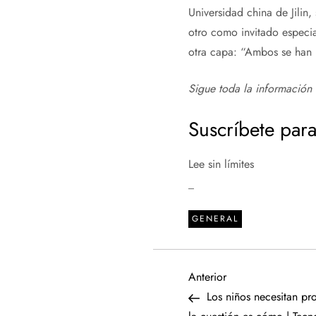
Universidad china de Jilin
otro como invitado especial
otra capa: “Ambos se han p
Sigue toda la información 
Suscríbete para
Lee sin límites
_
GENERAL
N
Entrada
Anterior
anterior
Los niños necesitan pr