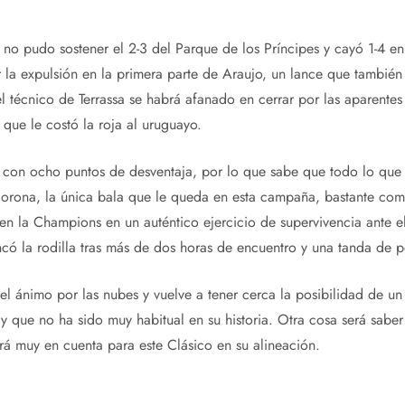
no pudo sostener el 2-3 del Parque de los Príncipes y cayó 1-4 e
la expulsión en la primera parte de Araujo, un lance que también
el técnico de Terrassa se habrá afanado en cerrar por las aparentes 
ue le costó la roja al uruguayo.
u con ocho puntos de desventaja, por lo que sabe que todo lo que
 corona, la única bala que le queda en esta campaña, bastante com
 en la Champions en un auténtico ejercicio de supervivencia ante e
ncó la rodilla tras más de dos horas de encuentro y una tanda de pe
 el ánimo por las nubes y vuelve a tener cerca la posibilidad de u
y que no ha sido muy habitual en su historia. Otra cosa será sab
ndrá muy en cuenta para este Clásico en su alineación.