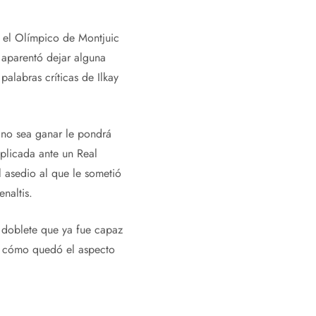
n el Olímpico de Montjuic
 aparentó dejar alguna
palabras críticas de Ilkay
 no sea ganar le pondrá
plicada ante un Real
l asedio al que le sometió
naltis.
n doblete que ya fue capaz
er cómo quedó el aspecto