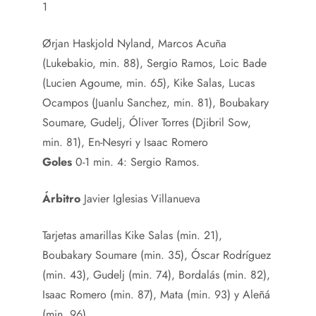
1
Ørjan Haskjold Nyland, Marcos Acuña
(Lukebakio, min. 88), Sergio Ramos, Loic Bade
(Lucien Agoume, min. 65), Kike Salas, Lucas
Ocampos (Juanlu Sanchez, min. 81), Boubakary
Soumare, Gudelj, Óliver Torres (Djibril Sow,
min. 81), En-Nesyri y Isaac Romero
Goles
0-1 min. 4: Sergio Ramos.
Árbitro
Javier Iglesias Villanueva
Tarjetas amarillas
Kike Salas (min. 21),
Boubakary Soumare (min. 35), Óscar Rodríguez
(min. 43), Gudelj (min. 74), Bordalás (min. 82),
Isaac Romero (min. 87), Mata (min. 93) y Aleñá
(min. 96)