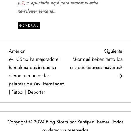
y
X
, o apuntarte aquí para recibir
nuestra
newsletter semanal
.
GENERAL
N
Entrada
Sigu
Anterior
Siguiente
anterior
entr
Cómo ha mejorado el
¿Por qué beben tanto los
a
Barcelona desde que se
estadounidenses mayores?
dieron a conocer las
v
palabras de Xavi Hernández
e
| Fútbol | Deportar
g
a
Copyright © 2024 Blog Storm por
Kantipur Themes
. Todos
los derechos reservados.