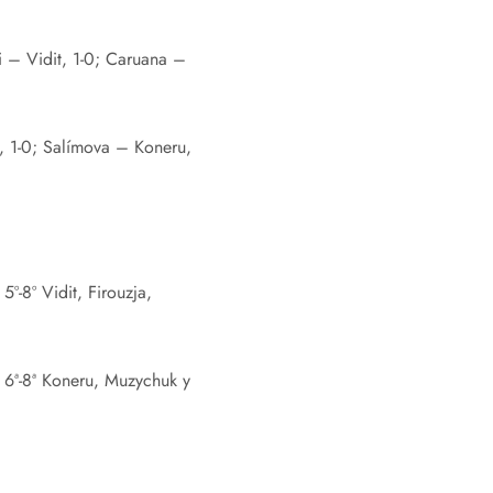
 – Vidit, 1-0; Caruana –
, 1-0; Salímova – Koneru,
º-8º Vidit, Firouzja,
; 6ª-8ª Koneru, Muzychuk y