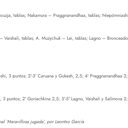
ouzja, tablas; Nakamura – Praggnanandhaa, tablas; Niepómniashi
– Vaishali, tablas; A. Muzychuk – Lei, tablas; Lagno – Bronceado
shi, 3 puntos; 2º-3º Caruana y Gukesh, 2,5; 4º Praggnanandhaa 2; 5
, 3 puntos; 2ª Goriachkina 2,5; 3ª-5ª Lagno, Vaishali y Salímova 2
al ‘Maravillosa jugada’,
por Leontxo García