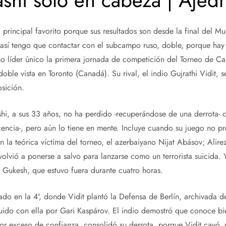
hi solo en cabeza | Ajed
 principal favorito porque sus resultados son desde la final del M
n así tengo que contactar con el subcampo ruso, doble, porque ha
o líder único la primera jornada de competición del Torneo de Ca
doble vista en Toronto (Canadá). Su rival, el indio Gujrathi Vidit, 
sición.
hi, a sus 33 años, no ha perdido -recuperándose de una derrota- c
encia-, pero aún lo tiene en mente. Incluye cuando su juego no pr
n la teórica víctima del torneo, el azerbaiyano Nijat Abásov; Alire
lvió a ponerse a salvo para lanzarse como un terrorista suicida. Y
 Gukesh, que estuvo fuera durante cuatro horas.
o en la 4ª, donde Vidit plantó la Defensa de Berlín, archivada
uido con ella por Gari Kaspárov. El indio demostró que conoce bi
 por exceso de confianza, consolidó su derrota, porque Vidit cayó,