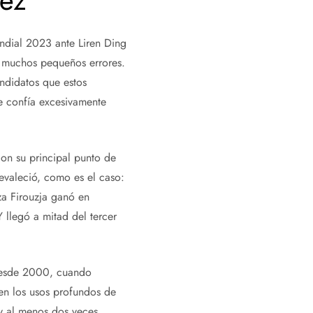
rez
undial 2023 ante Liren Ding
y muchos pequeños errores.
ndidatos que estos
se confía excesivamente
on su principal punto de
evaleció, como es el caso:
za Firouzja ganó en
 llegó a mitad del tercer
 desde 2000, cuando
en los usos profundos de
 y al menos dos veces,