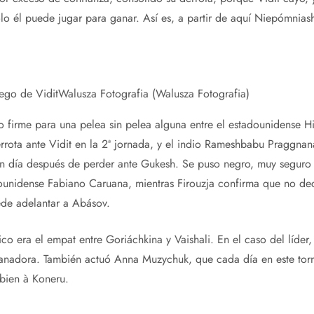
o él puede jugar para ganar. Así es, a partir de aquí Niepómniash
ego de Vidit
Walusza Fotografia (Walusza Fotografia)
o firme para una pelea sin pelea alguna entre el estadounidense 
rota ante Vidit en la 2ª jornada, y el indio Rameshbabu Praggnana
n día después de perder ante Gukesh. Se puso negro, muy seguro d
adounidense Fabiano Caruana, mientras Firouzja confirma que no d
de adelantar a Abásov.
ico era el empat entre Goriáchkina y Vaishali. En el caso del líder
nadora. También actuó Anna Muzychuk, que cada día en este torne
bien à Koneru.