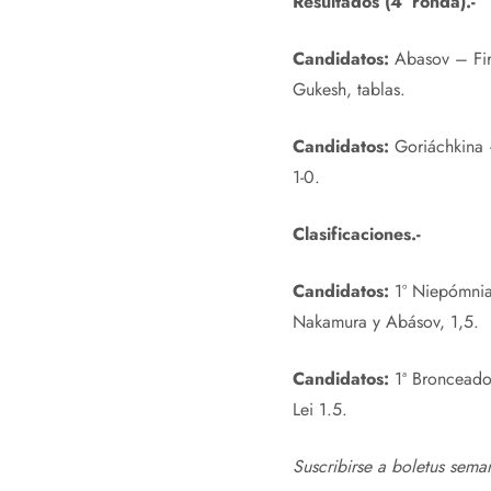
Resultados (4ª ronda).-
Candidatos:
Abasov – Fir
Gukesh, tablas.
Candidatos:
Goriáchkina 
1-0.
Clasificaciones.-
Candidatos:
1º Niepómnia
Nakamura y Abásov, 1,5.
Candidatos:
1ª Bronceado
Lei 1.5.
Suscribirse a
boletus seman