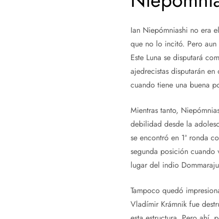
Niepómnias
Ian Niepómniashi no era el
que no lo incitó. Pero au
Este Luna se disputará com
ajedrecistas disputarán en 
cuando tiene una buena po
Mientras tanto, Niepómnias
debilidad desde la adolesc
se encontró en 1ª ronda co
segunda posición cuando vo
lugar del indio Dommaraju
Tampoco quedó impresionad
Vladímir Krámnik fue destr
esta estructura. Pero ahí,