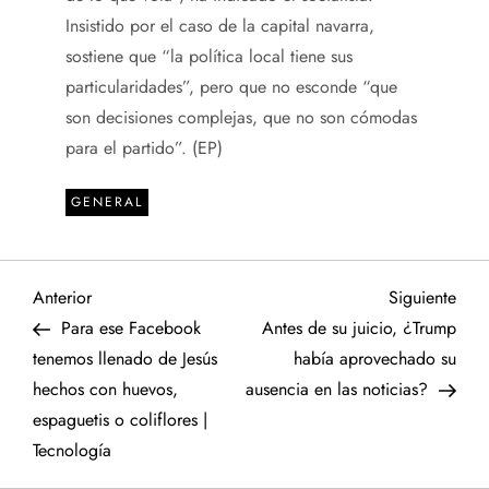
Insistido por el caso de la capital navarra,
sostiene que “la política local tiene sus
particularidades”, pero que no esconde “que
son decisiones complejas, que no son cómodas
para el partido”. (EP)
GENERAL
N
Entrada
Sigu
Anterior
Siguiente
anterior
entr
Para ese Facebook
Antes de su juicio, ¿Trump
a
tenemos llenado de Jesús
había aprovechado su
hechos con huevos,
ausencia en las noticias?
v
espaguetis o coliflores |
e
Tecnología