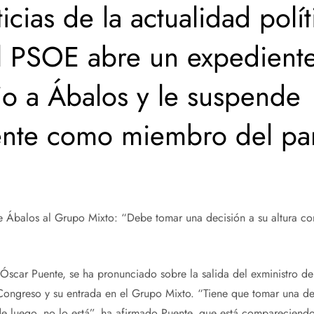
icias de la actualidad polít
El PSOE abre un expedient
rio a Ábalos y le suspende
nte como miembro del par
e Ábalos al Grupo Mixto: “Debe tomar una decisión a su altura com
, Óscar Puente, se ha pronunciado sobre la salida del exministro d
 Congreso y su entrada en el Grupo Mixto. “Tiene que tomar una dec
de luego, no lo está”, ha afirmado Puente, que está compareciend