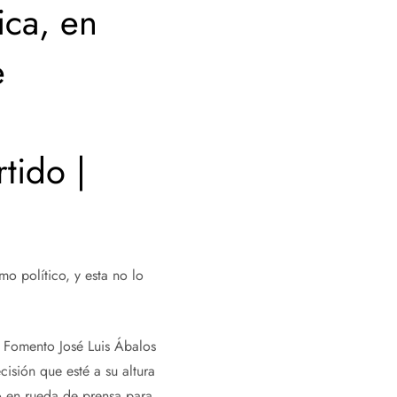
ica, en
e
tido |
o político, y esta no lo
e Fomento José Luis Ábalos
isión que esté a su altura
o en rueda de prensa para