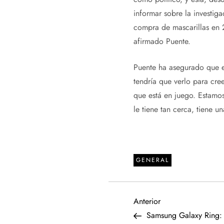
informar sobre la investig
compra de mascarillas en 
afirmado Puente.
Puente ha asegurado que e
tendría que verlo para cre
que está en juego. Estamos
le tiene tan cerca, tiene u
GENERAL
N
Entrada
Anterior
anterior
Samsung Galaxy Ring: e