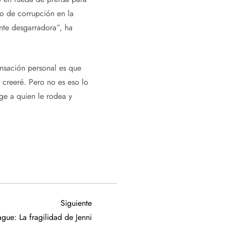
lo de corrupción en la
nte desgarradora”, ha
nsación personal es que
 creeré. Pero no es eso lo
ge a quien le rodea y
Siguiente
Siguiente
entrada
ue: La fragilidad de Jenni