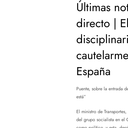
Últimas not
directo | 
disciplina
cautelarme
España
Puente, sobre la entrada d
está”
El ministro de Transportes
del grupo socialista en el
como político, y esta, des