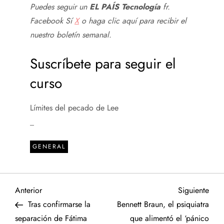
Puedes seguir un
EL PAÍS Tecnología
fr.
Facebook
Sí
X
o haga clic aquí para recibir el
nuestro
boletín semanal
.
Suscríbete para seguir el
curso
Límites del pecado de Lee
_
GENERAL
N
Entrada
Sigu
Anterior
Siguiente
anterior
entr
Tras confirmarse la
Bennett Braun, el psiquiatra
a
separación de Fátima
que alimentó el ‘pánico