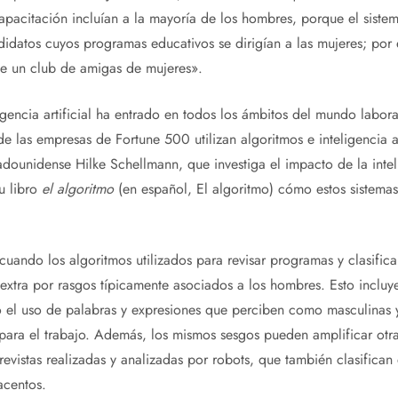
capacitación incluían a la mayoría de los hombres, porque el siste
didatos cuyos programas educativos se dirigían a las mujeres; por
de un club de amigas de mujeres».
ligencia artificial ha entrado en todos los ámbitos del mundo labor
las empresas de Fortune 500 utilizan algoritmos e inteligencia arti
adounidense Hilke Schellmann, que investiga el impacto de la intelig
su libro
el algoritmo
(en español, El algoritmo) cómo estos sistemas
uando los algoritmos utilizados para revisar programas y clasifica
xtra por rasgos típicamente asociados a los hombres. Esto incluye
​​o el uso de palabras y expresiones que perciben como masculinas
 para el trabajo. Además, los mismos sesgos pueden amplificar otr
evistas realizadas y analizadas por robots, que también clasifican 
acentos.