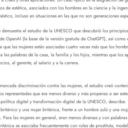
os de estética, asociados con los hombres en la ciencia y la ingeni
éstico, incluso en situaciones en las que no son generaciones espe
e demuestra el estudio de la UNESCO que descubrió los principios
e OpenAI (la base de la versión gratuita de ChatGPT), así como el
a que las mujeres están asociadas cuatro veces más que los hombre
a las palabras de la casa, la familia y los hijos, mientras que los
ios, al gerente, al salario y a la carrera.
arcada discriminación contra las mujeres, el estudio creó conte
nos representadas que era menos diverso y más propenso a ser este
 política digital y transformación digital de la UNESCO, describ
británico y una mujer británica, frente a un hombre zulú y una muj
os. Para las mujeres en general, eran menos diversas y con palabras
británica se asociaba frecuentemente con roles de prostituta, mode