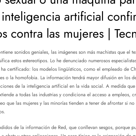
inteligencia artificial conf
os contra las mujeres | Tec
ntiene sonidos geniales, las imágenes son más machistas que el tex
nsifica estos estereotipos. Lo he denunciado numerosos especialista
a certificado: los modelos lingüísticos, como el empleado de C
ales o la homofobia. La información tendrá mayor difusión en los d
ciones de la inteligencia artificial en la vida social. A medida qu
xtiende a todas las industrias y condiciona el acceso a empleos, cr
o que las mujeres y las minorías tienden a tener de afrontar si no 
os.
ndidos de la información de Red, que conllevan sesgos, porque pu
s a chats y otras aplicaciones. Un caso típico es la asignación de 