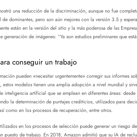
mostró una reducción de la discriminación, aunque no fue complet
al de dominantes, pero son aún mejores con la versión 3.5 y espe
ente están en la versión del sitio y la más poderosa de las Empr
de generación de imágenes: “Ya son estudios preliminares que est
ara conseguir un trabajo
rmación pueden «necesitar urgentemente» corregir sus informes so
o, estos modelos tienen una amplia adopción a nivel mundial y sir
e inteligencia artificial que se emplean en diferentes áreas: desd
endo la determinación de puntajes crediticios, utilizados para deci
así como en los procesos de recuperación, entre otros.
tilizados en los procesos de selección puede generar un riesgo de 
un puesto de trabajo. En 2018, Amazon admitió que su IA de reclu