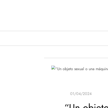
Saltar
al
contenido
“Un objeto