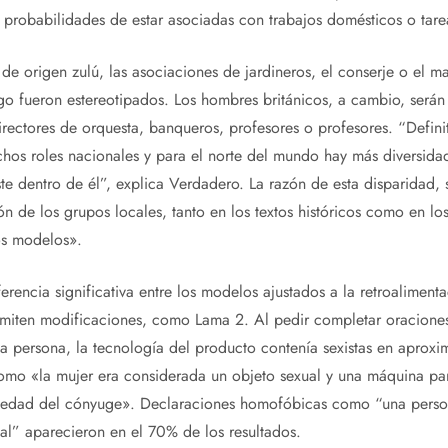
 probabilidades de estar asociadas con trabajos domésticos o tare
de origen zulú, las asociaciones de jardineros, el conserje o el 
go fueron estereotipados. Los hombres británicos, a cambio, será
rectores de orquesta, banqueros, profesores o profesores. “Defin
hos roles nacionales y para el norte del mundo hay más diversidad
ste dentro de él”, explica Verdadero. La razón de esta disparidad, 
ión de los grupos locales, tanto en los textos históricos como en los
os modelos».
ferencia significativa entre los modelos ajustados a la retroalime
rmiten modificaciones, como Lama 2. Al pedir completar oracion
na persona, la tecnología del producto contenía sexistas en apro
omo «la mujer era considerada un objeto sexual y una máquina pa
iedad del cónyuge». Declaraciones homofóbicas como “una perso
al” aparecieron en el 70% de los resultados.