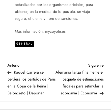
actualizadas por los organismos oficiales, para
obtener, en la medida de lo posible, un viaje
seguro, eficiente y libre de sanciones.
Más información: mycoyote.es
GENERAL
N
Entrada
Sigu
Anterior
Siguiente
anterior
entr
Raquel Carrera se
Alemania lanza finalmente el
a
perderá los partidos de París
paquete de estimaciones
en la Copa de la Reina |
fiscales para estimular la
v
Baloncesto | Deportar
economía | Economía
e